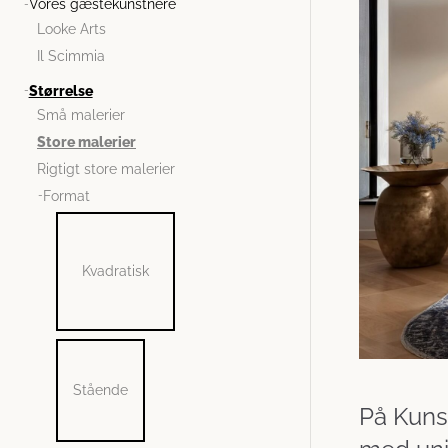
Vores gæstekunstnere
Looke Arts
Il Scimmia
Størrelse
Små malerier
Store malerier
Rigtigt store malerier
Format
Kvadratisk
Stående
På Kunst