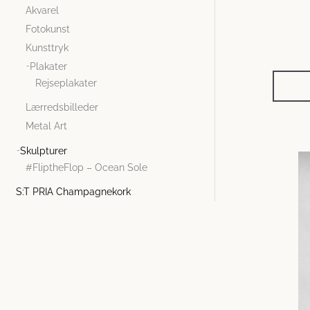
Akvarel
Fotokunst
Kunsttryk
Plakater
Rejseplakater
Lærredsbilleder
Metal Art
Skulpturer
#FliptheFlop – Ocean Sole
S:T PRIA Champagnekork