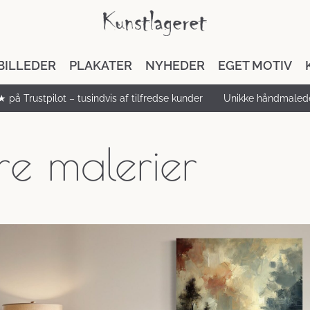
BILLEDER
PLAKATER
NYHEDER
EGET MOTIV
★ på Trustpilot – tusindvis af tilfredse kunder
Unikke håndmalede
re malerier