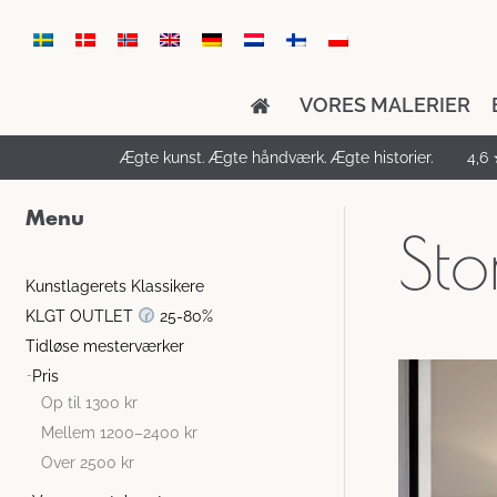
VORES MALERIER
Ægte kunst. Ægte håndværk. Ægte historier.
4,6 
Menu
Sto
Kunstlagerets Klassikere
KLGT OUTLET
25-80%
Tidløse mesterværker
Pris
Op til 1300 kr
Mellem 1200–2400 kr
Over 2500 kr