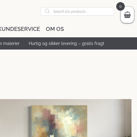
0
Products
search
KUNDESERVICE
OM OS
 malerier
Hurtig og sikker levering – gratis fragt