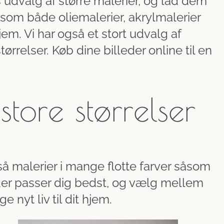
s udvalg af større malerier, og lad dem
som både oliemalerier, akrylmalerier
 hjem. Vi har også et stort udvalg af
ørrelser. Køb dine billeder online til en
store størrelser
så malerier i mange flotte farver såsom
, der passer dig bedst, og vælg mellem
ge nyt liv til dit hjem.