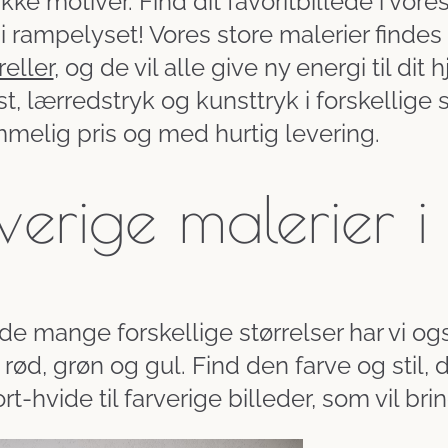
ke motiver. Find dit favoritbillede i vore
rampelyset! Vores store malerier findes 
eller
, og de vil alle give ny energi til dit
t, lærredstryk og kunsttryk i forskellige st
melig pris og med hurtig levering.
verige malerier i 
e mange forskellige størrelser har vi og
 rød, grøn og gul. Find den farve og stil
ort-hvide til farverige billeder, som vil brin