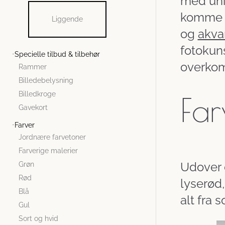
med unik
komme i 
Liggende
og
akvar
fotokuns
Specielle tilbud & tilbehør
overkom
Rammer
Billedebelysning
Billedkroge
Far
Gavekort
Farver
Jordnære farvetoner
Farverige malerier
Udover d
Grøn
Rød
lyserød,
Blå
alt fra s
Gul
Sort og hvid