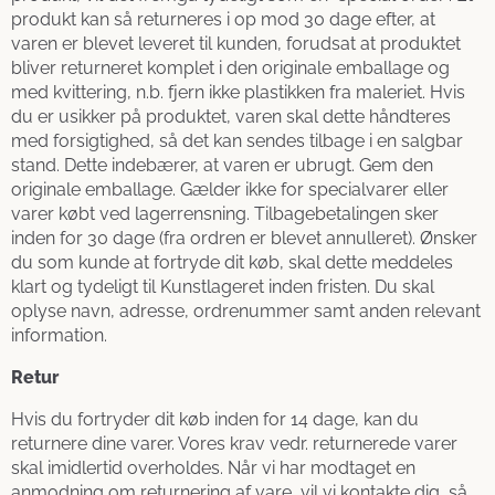
produkt kan så returneres i op mod 30 dage efter, at
varen er blevet leveret til kunden, forudsat at produktet
bliver returneret komplet i den originale emballage og
med kvittering, n.b. fjern ikke plastikken fra maleriet. Hvis
du er usikker på produktet, varen skal dette håndteres
med forsigtighed, så det kan sendes tilbage i en salgbar
stand. Dette indebærer, at varen er ubrugt. Gem den
originale emballage. Gælder ikke for specialvarer eller
varer købt ved lagerrensning. Tilbagebetalingen sker
inden for 30 dage (fra ordren er blevet annulleret). Ønsker
du som kunde at fortryde dit køb, skal dette meddeles
klart og tydeligt til Kunstlageret inden fristen. Du skal
oplyse navn, adresse, ordrenummer samt anden relevant
information.
Retur
Hvis du fortryder dit køb inden for 14 dage, kan du
returnere dine varer. Vores krav vedr. returnerede varer
skal imidlertid overholdes. Når vi har modtaget en
anmodning om returnering af vare, vil vi kontakte dig, så