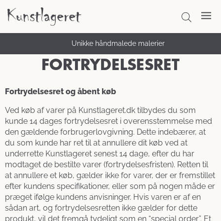
Unikke håndmalede malerier
FORTRYDELSESRET
Fortrydelsesret og åbent køb
Ved køb af varer på Kunstlageret.dk tilbydes du som
kunde 14 dages fortrydelsesret i overensstemmelse med
den gældende forbrugerlovgivning. Dette indebærer, at
du som kunde har ret til at annullere dit køb ved at
underrette Kunstlageret senest 14 dage, efter du har
modtaget de bestilte varer (fortrydelsesfristen). Retten til
at annullere et køb, gælder ikke for varer, der er fremstillet
efter kundens specifikationer, eller som på nogen måde er
præget ifølge kundens anvisninger. Hvis varen er af en
sådan art, og fortrydelsesretten ikke gælder for dette
produkt, vil det fremgå tydeligt som en “special order”. Et