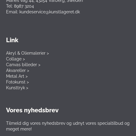
Maries väg 44, 43254 Varberg, Sweden
Tel: 8987 3204
Email: kundeservice@kunstlageret.dk
Link
Akryl & Oliemalerier >
Collage >
Canvas billeder >
Akvareller >
Metal Art >
Fotokunst >
Kunsttryk >
Vores nyhedsbrev
Tilmeld dig vores nyhedsbrev og udnyt vores specialtilbud og
meget mere!