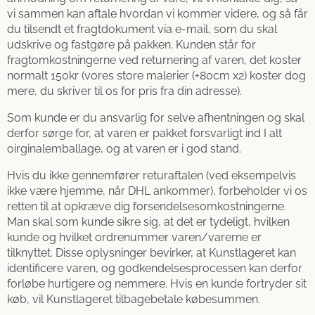
vi sammen kan aftale hvordan vi kommer videre, og så får
du tilsendt et fragtdokument via e-mail, som du skal
udskrive og fastgøre på pakken. Kunden står for
fragtomkostningerne ved returnering af varen, det koster
normalt 150kr (vores store malerier (+80cm x2) koster dog
mere, du skriver til os for pris fra din adresse).
Som kunde er du ansvarlig for selve afhentningen og skal
derfor sørge for, at varen er pakket forsvarligt ind I alt
oirginalemballage, og at varen er i god stand.
Hvis du ikke gennemfører returaftalen (ved eksempelvis
ikke være hjemme, når DHL ankommer), forbeholder vi os
retten til at opkræve dig forsendelsesomkostningerne.
Man skal som kunde sikre sig, at det er tydeligt, hvilken
kunde og hvilket ordrenummer varen/varerne er
tilknyttet. Disse oplysninger bevirker, at Kunstlageret kan
identificere varen, og godkendelsesprocessen kan derfor
forløbe hurtigere og nemmere. Hvis en kunde fortryder sit
køb, vil Kunstlageret tilbagebetale købesummen.