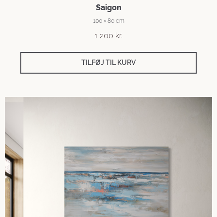
Saigon
100 × 80 cm
1 200
kr.
TILFØJ TIL KURV