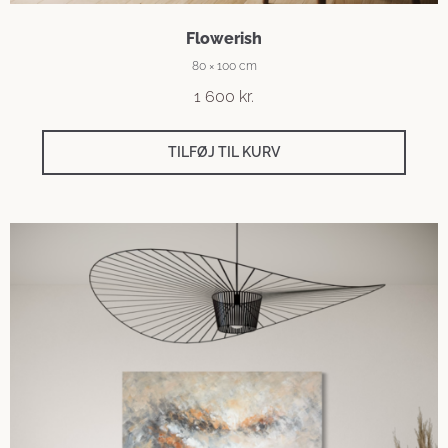
Flowerish
80 × 100 cm
1 600
kr.
TILFØJ TIL KURV