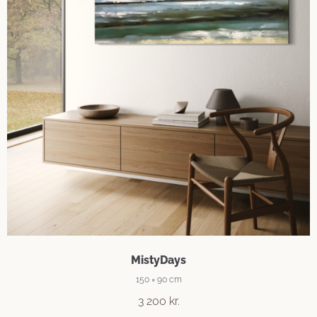
MistyDays
150 × 90 cm
3 200
kr.