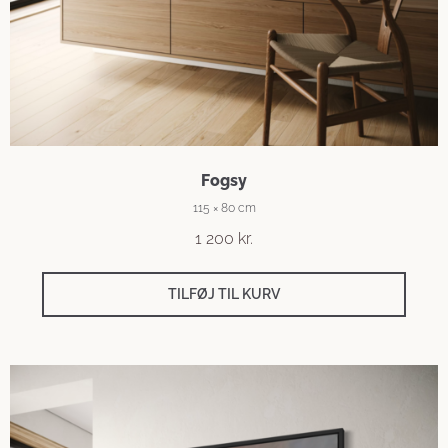
Fogsy
115 × 80 cm
1 200
kr.
TILFØJ TIL KURV