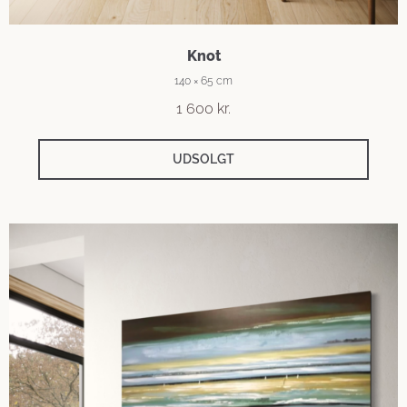
Knot
140 × 65 cm
1 600
kr.
UDSOLGT