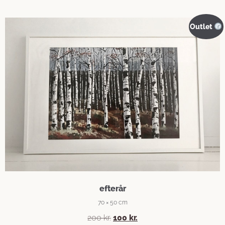
Outlet
efterår
70 × 50 cm
200
kr.
100
kr.