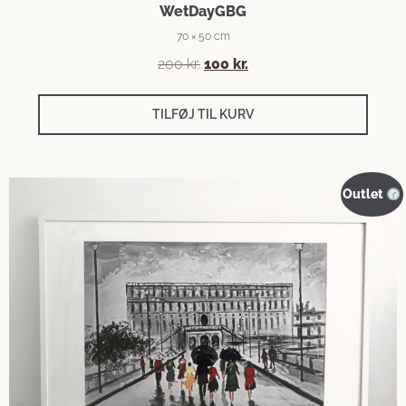
WetDayGBG
70 × 50 cm
200
kr.
100
kr.
TILFØJ TIL KURV
Outlet