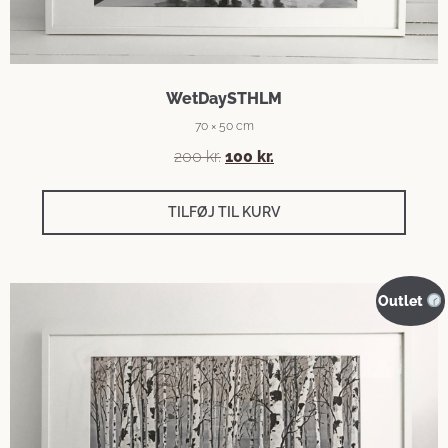
WetDaySTHLM
70 × 50 cm
200
kr.
100
kr.
TILFØJ TIL KURV
Outlet