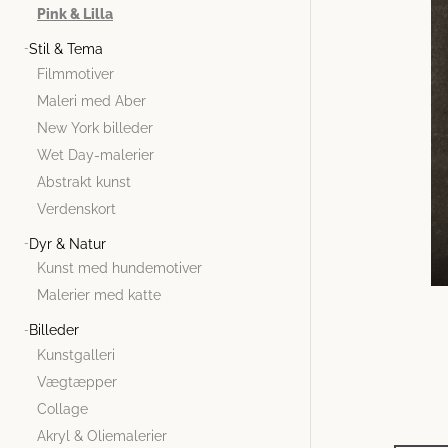
Pink & Lilla
Stil & Tema
Filmmotiver
Maleri med Aber
New York billeder
Wet Day-malerier
Abstrakt kunst
Verdenskort
Dyr & Natur
Kunst med hundemotiver
Malerier med katte
Billeder
Kunstgalleri
Vægtæpper
Collage
Akryl & Oliemalerier