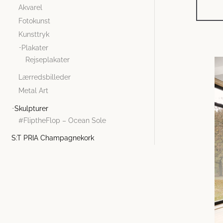
Akvarel
Fotokunst
Kunsttryk
Plakater
Rejseplakater
Lærredsbilleder
Metal Art
Skulpturer
#FliptheFlop – Ocean Sole
S:T PRIA Champagnekork