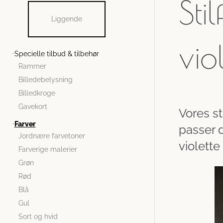
Sti
Liggende
vio
Specielle tilbud & tilbehør
Rammer
Billedebelysning
Billedkroge
Gavekort
Vores st
Farver
passer d
Jordnære farvetoner
violette
Farverige malerier
Grøn
Rød
Blå
Gul
Sort og hvid