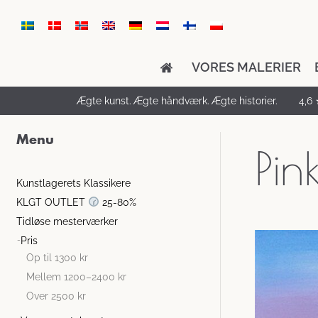
VORES MALERIER
Ægte kunst. Ægte håndværk. Ægte historier.
4,6 
Menu
Pin
Kunstlagerets Klassikere
KLGT OUTLET
25-80%
Tidløse mesterværker
Pris
Op til 1300 kr
Mellem 1200–2400 kr
Over 2500 kr