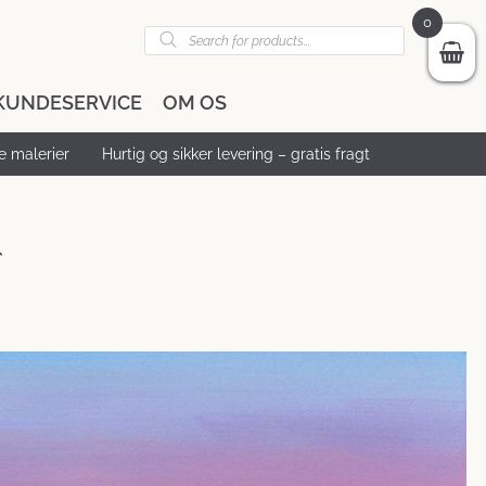
0
Products
search
KUNDESERVICE
OM OS
 malerier
Hurtig og sikker levering – gratis fragt
r