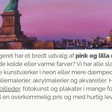
eret har et bredt udvalg af
pink og lilla
de kolde eller varme farver? Vi har alle
e kunstværker i neon eller mere dæmpede 
 oliemalerier, akrylmalerier og akvareller.
billeder
, fotokunst og plakater i mange fo
il en overkommelig pris og med hurtig lev