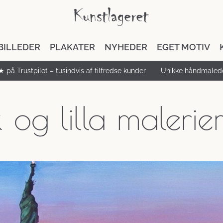
BILLEDER
PLAKATER
NYHEDER
EGET MOTIV
★ på Trustpilot – tusindvis af tilfredse kunder
Unikke håndmalede
k og lilla malerie