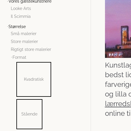
Vores gæstekunstnere
Looke Arts
Il Scimmia
Størrelse
Små malerier
Store malerier
Rigtigt store malerier
Format
Kunstlag
bedst li
Kvadratisk
farverig
og lilla
lærreds
online t
Stående