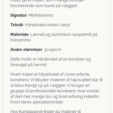
motiv på et maleri, som mange vil finde
fascinerende som kunst på væggen.
Signatur
:
Michelanemo
Teknik
: Håndmalet maleri i akryl
Materiale
: Lærred og aluminium opspændt på
træramme
Andre størrelser
: 30×90cm
Dette motiv er håndmalet af en kunstner og
foreviget på lærred.
Hvert maleri er håndmalet af vores erfarne
kunstnere. Vi tilbyder malerier af høj kvalitet klar til
at blive hængt op på væggen. Vi bruger en
gruppe af professionelle kunstnere, hver eneste
af dem har mange års og bred erfaring indenfor
hvert deres specialeområde.
Hos Kunstlageret finder du malerier til