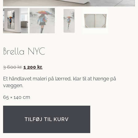
Brella NYC
Den
Den
3 600
kr.
1 200
kr.
oprindelige
aktuelle
Et håndlavet maleri på lærred, klar til at hænge på
pris
pris
væggen.
var:
er:
3
1
65 × 140 cm
600 kr..
200 kr..
TILFØJ TIL KURV