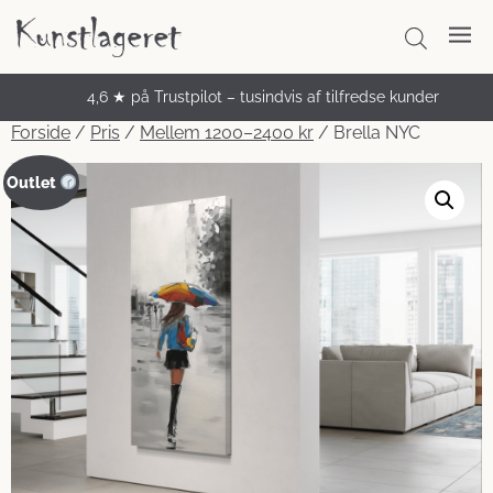
4,6 ★ på Trustpilot – tusindvis af tilfredse kunder
Unikke håndmalede malerier
Forside
/
Pris
/
Mellem 1200–2400 kr
/ Brella NYC
Outlet