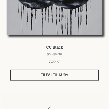
CC Black
50 × 50 cm
700
kr.
TILFØJ TIL KURV