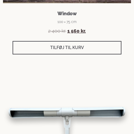
Window
100 × 75 cm
2 400
kr.
1 560
kr.
TILFØJ TIL KURV