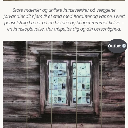
Store malerier og unikke kunstværker på væggene
forvandler dit hjem til et sted med karakter og varme. Hvert
penselstrøg bærer på en historie og bringer rummet til live –
en kunstoplevelse, der afspejler dig og din personlighed.
Outlet