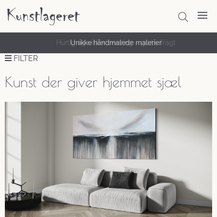
Hurtig og sikker levering – gratis fragt
Unikke håndmalede malerier
FILTER
Kunst der giver hjemmet sjæl