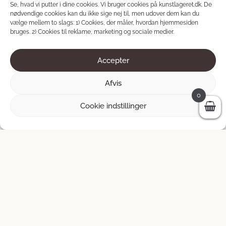
Se, hvad vi putter i dine cookies. Vi bruger cookies på kunstlageret.dk. De
nødvendige cookies kan du ikke sige nej til, men udover dem kan du
Older posts
vælge mellem to slags: 1) Cookies, der måler, hvordan hjemmesiden
bruges. 2) Cookies til reklame, marketing og sociale medier.
Accepter
Afvis
0
Cookie indstillinger
Dette var stedet
Ladda fler produkter