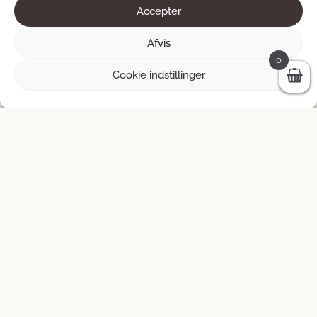
Accepter
Afvis
0
Cookie indstillinger
Om efteråret
Ladda fler produkter
Kundeservice
Anonymitetspolitik >
Handelsbetingelser >
Fortrydelsesret >
Kontakte os >