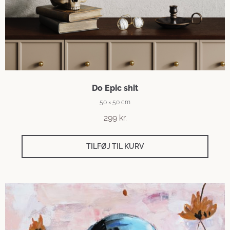
Do Epic shit
50 × 50 cm
299
kr.
TILFØJ TIL KURV