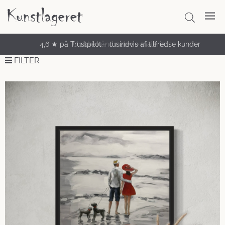
Unikke håndmalede malerier
FILTER