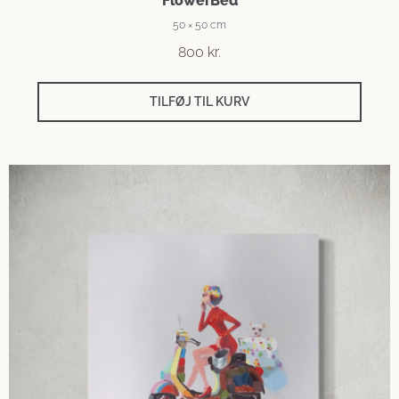
FlowerBed
50 × 50 cm
800
kr.
TILFØJ TIL KURV