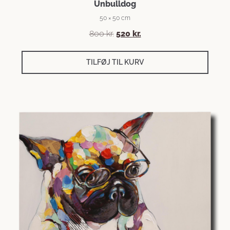
Unbulldog
50 × 50 cm
800
kr.
520
kr.
TILFØJ TIL KURV