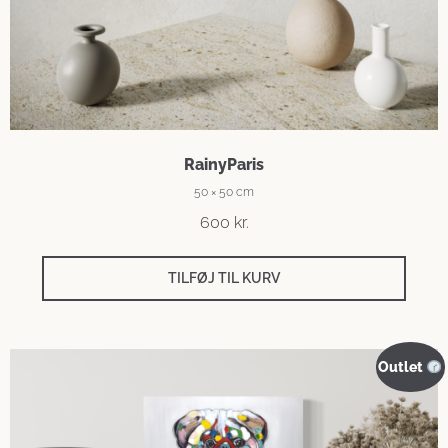
RainyParis
50 × 50 cm
600
kr.
TILFØJ TIL KURV
Outlet