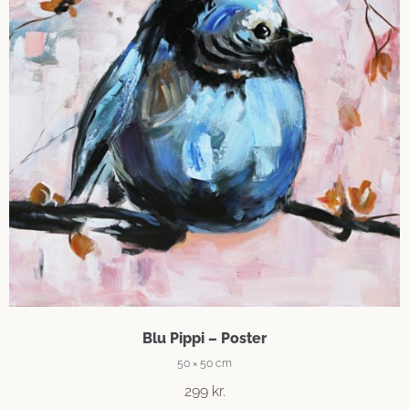
Blu Pippi – Poster
50 × 50 cm
299
kr.