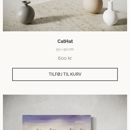
CatHat
50 × 50 cm
600
kr.
TILFØJ TIL KURV