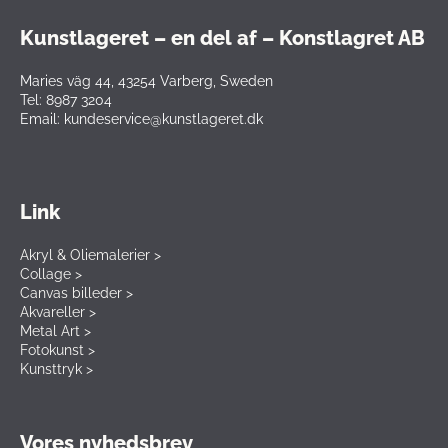
Kunstlageret – en del af – Konstlagret AB
Maries väg 44, 43254 Varberg, Sweden
Tel: 8987 3204
Email: kundeservice@kunstlageret.dk
Link
Akryl & Oliemalerier >
Collage >
Canvas billeder >
Akvareller >
Metal Art >
Fotokunst >
Kunsttryk >
Vores nyhedsbrev