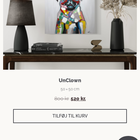
UnClown
50 × 50 cm
800
kr.
520
kr.
TILFØJ TIL KURV