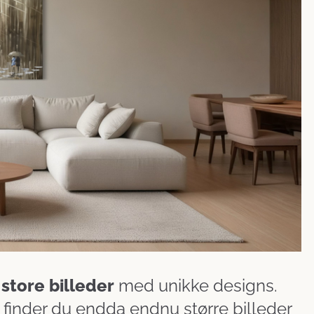
store billeder
med unikke designs.
, finder du endda endnu større billeder