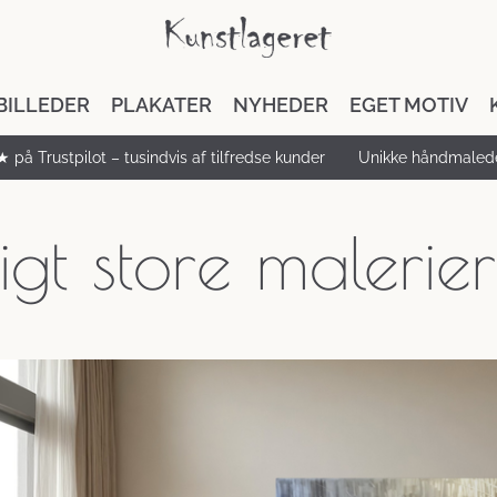
BILLEDER
PLAKATER
NYHEDER
EGET MOTIV
★ på Trustpilot – tusindvis af tilfredse kunder
Unikke håndmalede
tigt store malerier