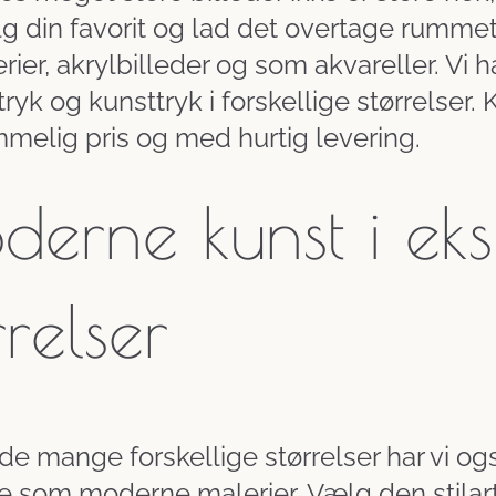
g din favorit og lad det overtage rummet!
rier, akrylbilleder og som akvareller. Vi h
ryk og kunsttryk i forskellige størrelser. K
melig pris og med hurtig levering.
erne kunst i eks
rrelser
e mange forskellige størrelser har vi også 
e som moderne malerier. Vælg den stilart,