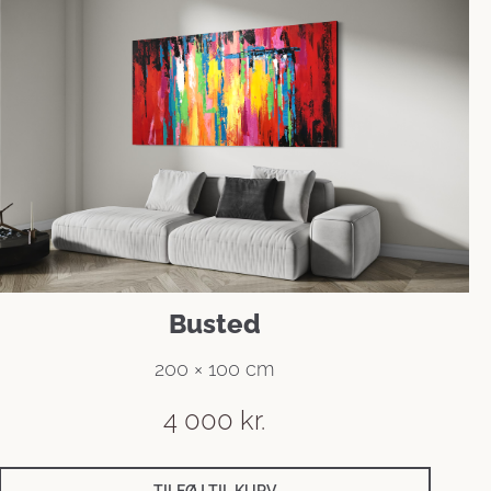
Busted
200 × 100 cm
4 000
kr.
TILFØJ TIL KURV