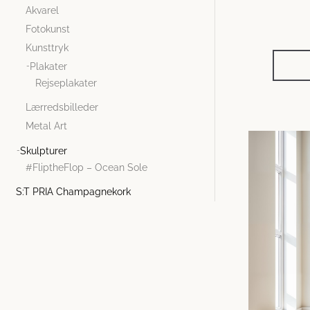
Akvarel
Fotokunst
Kunsttryk
Plakater
Rejseplakater
Lærredsbilleder
Metal Art
Skulpturer
#FliptheFlop – Ocean Sole
S:T PRIA Champagnekork