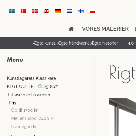
VORES MALERIER
Ægte kunst. Ægte håndværk. Ægte historier.
4,6 
Menu
Rig
Kunstlagerets Klassikere
KLGT OUTLET
25-80%
Tidløse mesterværker
Pris
Op til 1300 kr
Mellem 1200–2400 kr
Over 2500 kr