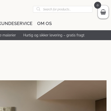
0
Products
search
KUNDESERVICE
OM OS
 malerier
Hurtig og sikker levering – gratis fragt