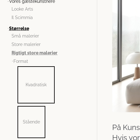
Vores gæstekunstnere
Looke Arts
Il Scimmia
Størrelse
Små malerier
Store malerier
Rigtigt store malerier
Format
Kvadratisk
Stående
På Kunst
Hvis vor