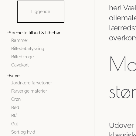
her! Væl
Liggende
oliemale
lærredst
Specielle tilbud & tilbehør
overkom
Rammer
Billedebelysning
Mod
Billedkroge
Gavekort
Farver
stø
Jordnære farvetoner
Farverige malerier
Grøn
Rød
Blå
Udover d
Gul
Sort og hvid
klassisk