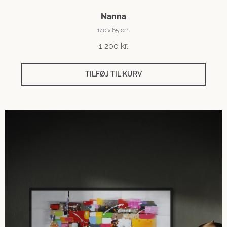
Nanna
140 × 65 cm
1 200
kr.
TILFØJ TIL KURV