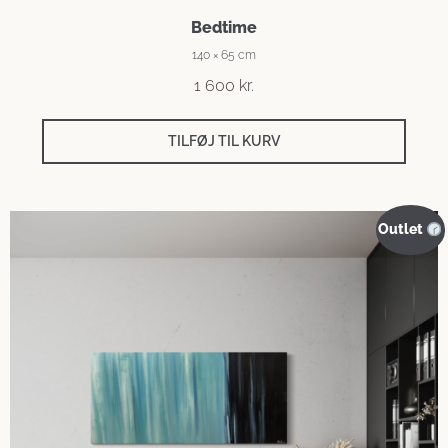
Bedtime
140 × 65 cm
1 600
kr.
TILFØJ TIL KURV
Outlet