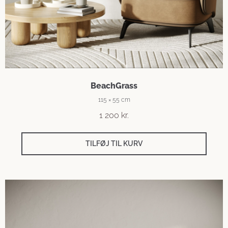
BeachGrass
115 × 55 cm
1 200
kr.
TILFØJ TIL KURV