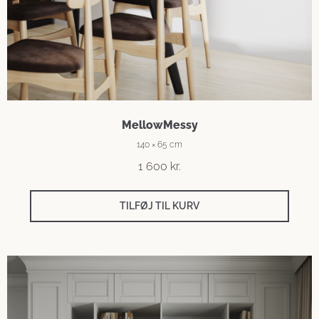
MellowMessy
140 × 65 cm
1 600
kr.
TILFØJ TIL KURV