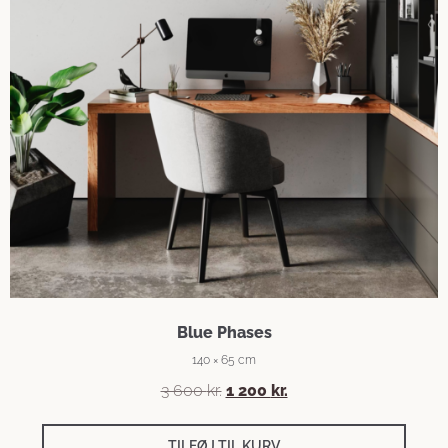
Blue Phases
140 × 65 cm
Den
Den
3 600
kr.
1 200
kr.
oprindelige
aktuelle
pris
pris
TILFØJ TIL KURV