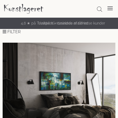
Unikke håndmalede malerier
FILTER