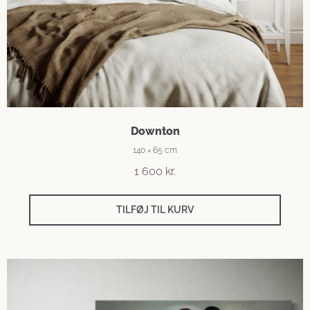
Downton
140 × 65 cm
1 600
kr.
TILFØJ TIL KURV