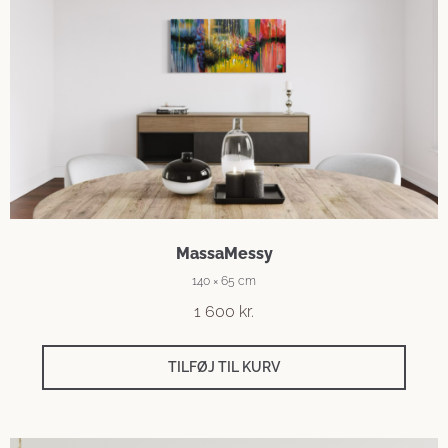
MassaMessy
140 × 65 cm
1 600
kr.
TILFØJ TIL KURV