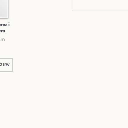
me i
cm
 cm
 KURV