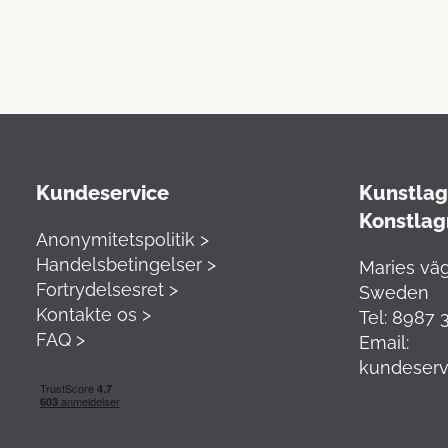
Kundeservice
Kunstlage
Konstlag
Anonymitetspolitik >
Handelsbetingelser >
Maries väg
Fortrydelsesret >
Sweden
Kontakte os >
Tel: 8987 
FAQ >
Email:
kundeserv