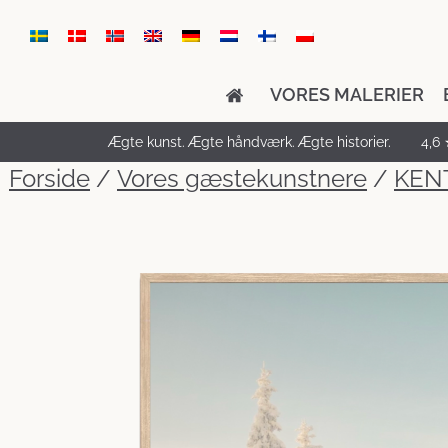
VORES MALERIER
Ægte kunst. Ægte håndværk. Ægte historier.
4,6 
Forside
/
Vores gæstekunstnere
/
KEN