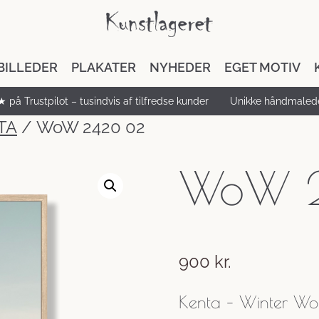
BILLEDER
PLAKATER
NYHEDER
EGET MOTIV
★ på Trustpilot – tusindvis af tilfredse kunder
Unikke håndmalede
TA
/ WoW 2420 02
WoW 
900
kr.
Kenta – Winter Wo