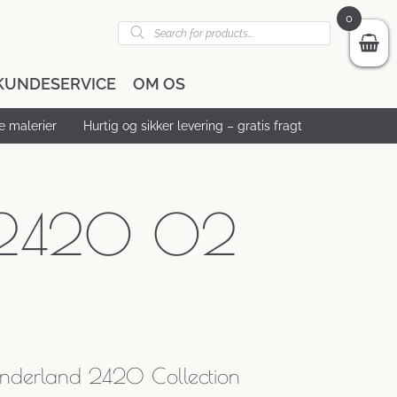
0
Products
search
KUNDESERVICE
OM OS
 malerier
Hurtig og sikker levering – gratis fragt
2420 02
nderland 2420 Collection