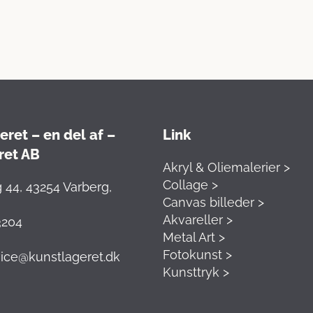
ret – en del af –
Link
ret AB
Akryl & Oliemalerier >
Collage >
 44, 43254 Varberg,
Canvas billeder >
Akvareller >
3204
Metal Art >
Fotokunst >
ice@kunstlageret.dk
Kunsttryk >