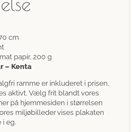
velse
70 cm
nt
 mat papir, 200 g
ur – Kenta
lgfri ramme er inkluderet i prisen,
 aktivt. Vælg frit blandt vores
er på hjemmesiden i størrelsen
res miljøbilleder vises plakaten
i eg.