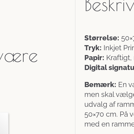
Beskri
Størrelse:
50×
Tryk:
Inkjet Pri
 være
Papir:
Kraftigt,
Digital signat
Bemærk:
En va
men skal vælges
udvalg af ramm
50×70 cm. På vo
med en ramme 