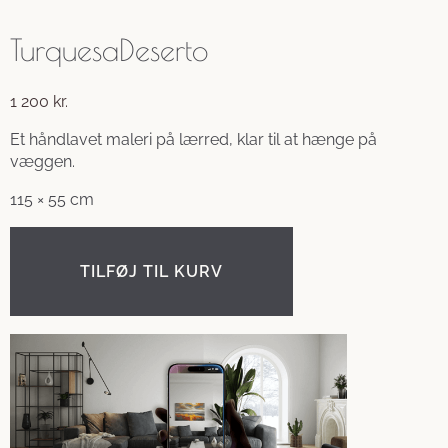
TurquesaDeserto
1 200
kr.
Et håndlavet maleri på lærred, klar til at hænge på
væggen.
115 × 55 cm
TILFØJ TIL KURV