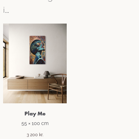
i…
Play Me
55 × 100 cm
3 200
kr.