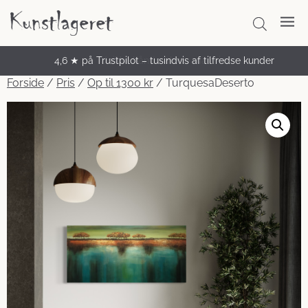
4,6 ★ på Trustpilot – tusindvis af tilfredse kunder
Unikke håndmalede malerier
Forside
/
Pris
/
Op til 1300 kr
/ TurquesaDeserto