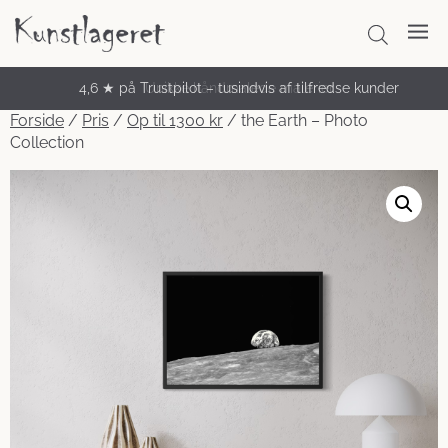
4,6 ★ på Trustpilot – tusindvis af tilfredse kunder
Unikke håndmalede malerier
Forside
/
Pris
/
Op til 1300 kr
/ the Earth – Photo
Collection