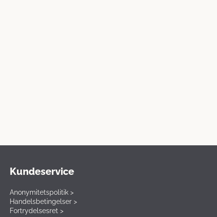
Kundeservice
Anonymitetspolitik >
Handelsbetingelser >
Fortrydelsesret >