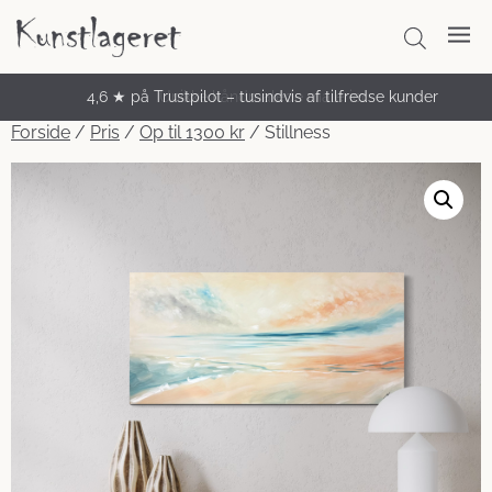
4,6 ★ på Trustpilot – tusindvis af tilfredse kunder
Unikke håndmalede malerier
Forside
/
Pris
/
Op til 1300 kr
/ Stillness