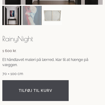
RainyNight
1 600
kr.
Et håndlavet maleri på lærred, klar til at hænge på
væggen.
70 × 100 cm
TILFØJ TIL KURV