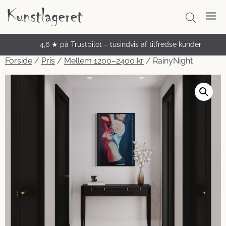
4,6 ★ på Trustpilot – tusindvis af tilfredse kunder
Unikke håndmalede malerier
Forside
/
Pris
/
Mellem 1200–2400 kr
/ RainyNight