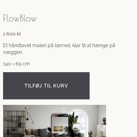
FlowBlow
1 600
kr.
Et håndlavet maleri på lærred, klar til at hænge på
væggen.
140 × 65 cm
TILFØJ TIL KURV