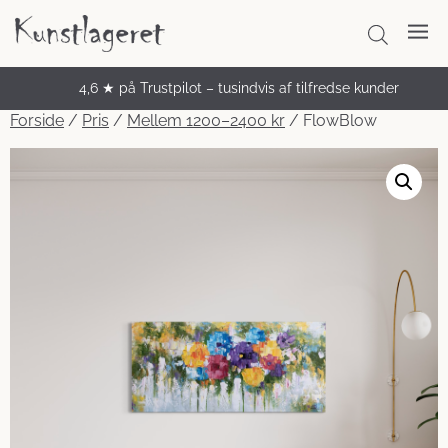
4,6 ★ på Trustpilot – tusindvis af tilfredse kunder
Unikke håndmalede malerier
Forside
/
Pris
/
Mellem 1200–2400 kr
/ FlowBlow