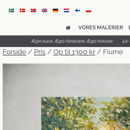
VORES MALERIER
Ægte kunst. Ægte håndværk. Ægte historier.
4,6 
Forside
/
Pris
/
Op til 1300 kr
/ Fiume