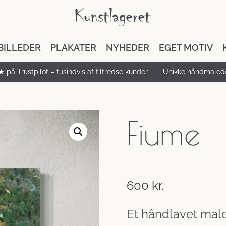
BILLEDER
PLAKATER
NYHEDER
EGET MOTIV
★ på Trustpilot – tusindvis af tilfredse kunder
Unikke håndmalede
Fiume
600
kr.
Et håndlavet maler