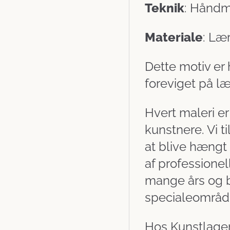
Teknik
: Håndma
Materiale
: Læ
Dette motiv er
foreviget på læ
Hvert maleri er
kunstnere. Vi ti
at blive hængt
af professionel
mange års og b
specialeområd
Hos Kunstlagere