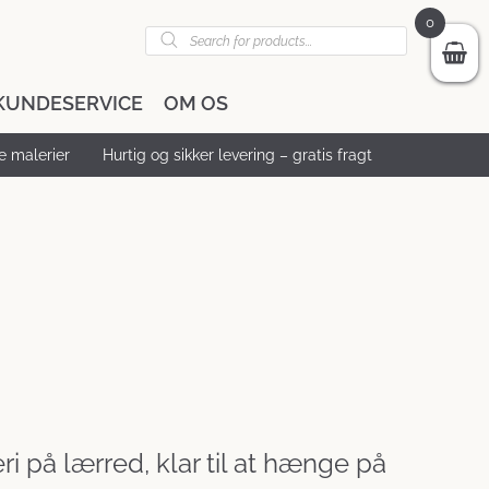
0
Products
search
KUNDESERVICE
OM OS
 malerier
Hurtig og sikker levering – gratis fragt
i på lærred, klar til at hænge på