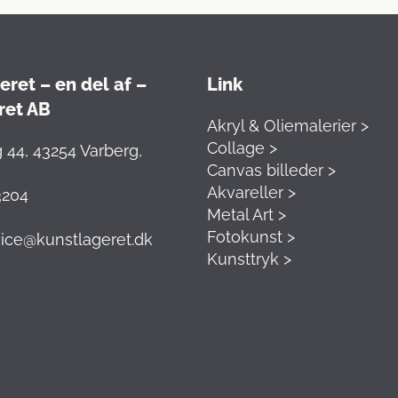
ret – en del af –
Link
ret AB
Akryl & Oliemalerier >
Collage >
 44, 43254 Varberg,
Canvas billeder >
Akvareller >
3204
Metal Art >
Fotokunst >
ice@kunstlageret.dk
Kunsttryk >