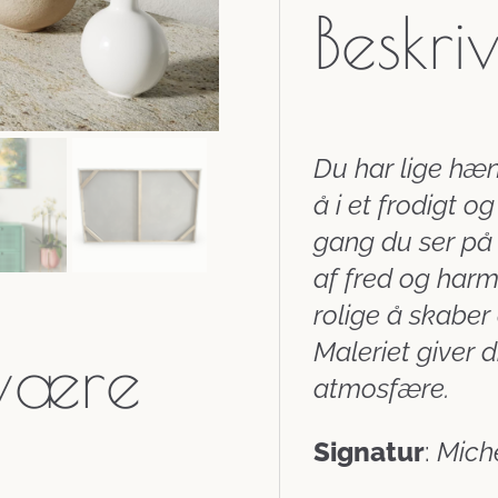
Beskri
Du har lige hæn
å i et frodigt 
gang du ser på 
af fred og harm
rolige å skaber 
Maleriet giver 
 være
atmosfære.
Signatur
:
Mich