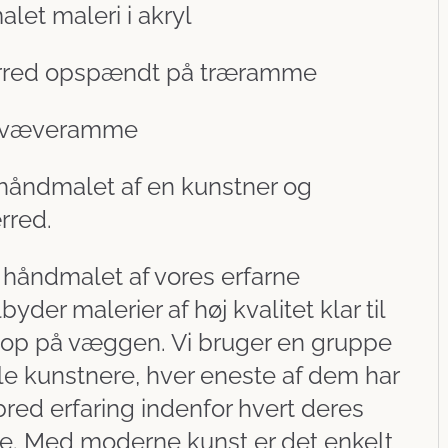
let maleri i akryl
rred opspændt på træramme
 svæveramme
 håndmalet af en kunstner og
rred.
 håndmalet af vores erfarne
lbyder malerier af høj kvalitet klar til
 op på væggen. Vi bruger en gruppe
le kunstnere, hver eneste af dem har
red erfaring indenfor hvert deres
e. Med moderne kunst er det enkelt