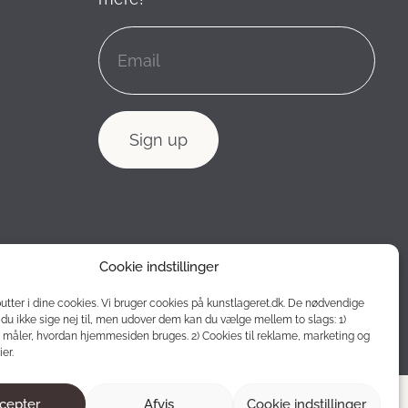
Cookie indstillinger
putter i dine cookies. Vi bruger cookies på kunstlageret.dk. De nødvendige
du ikke sige nej til, men udover dem kan du vælge mellem to slags: 1)
 måler, hvordan hjemmesiden bruges. 2) Cookies til reklame, marketing og
er.
cepter
Afvis
Cookie indstillinger