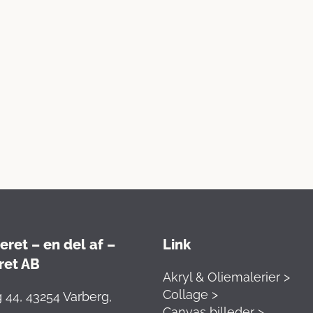
ret – en del af –
Link
ret AB
Akryl & Oliemalerier >
Collage >
 44, 43254 Varberg,
Canvas billeder >