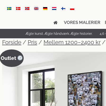
VORES MALERIER
Ægte kunst. Ægte håndværk. Ægte historier.
4,6 
Forside
/
Pris
/
Mellem 1200–2400 kr
/
Outlet