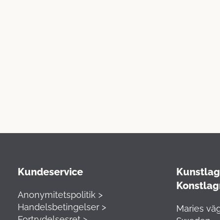
Kundeservice
Kunstlage
Konstlag
Anonymitetspolitik >
Handelsbetingelser >
Maries väg
Fortrydelsesret >