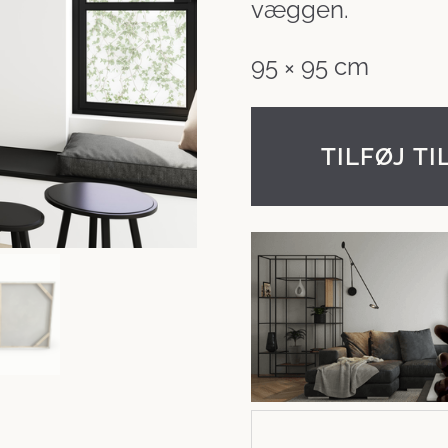
væggen.
var:
4
95 × 95 cm
800 kr..
TILFØJ TI