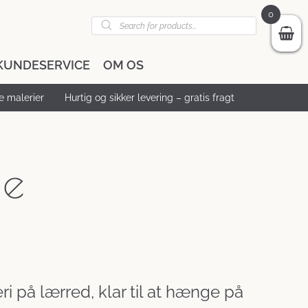
0
Products
search
KUNDESERVICE
OM OS
 malerier
Hurtig og sikker levering – gratis fragt
me
Den
ige
aktuelle
i på lærred, klar til at hænge på
pris