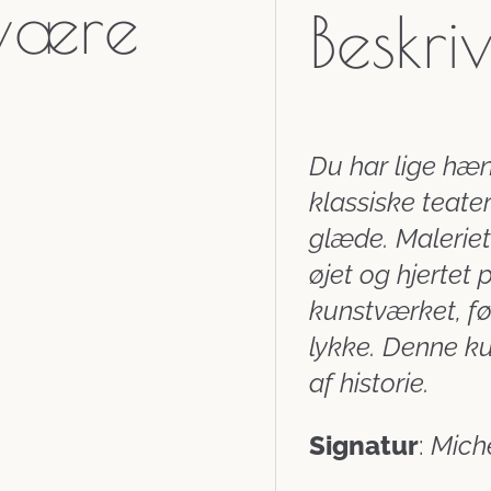
 være
Beskri
Du har lige hæ
klassiske teate
glæde. Maleriet
øjet og hjertet
kunstværket, fø
lykke. Denne ku
af historie.
Signatur
:
Mich