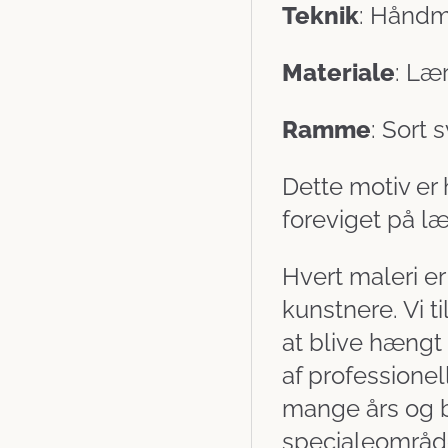
Teknik
: Håndma
Materiale
: Læ
Ramme
: Sort
Dette motiv er
foreviget på læ
Hvert maleri er
kunstnere. Vi ti
at blive hængt
af professionel
mange års og b
specialeområd