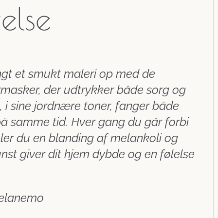
velse
ngt et smukt maleri op med de
rmasker, der udtrykker både sorg og
, i sine jordnære toner, fanger både
 på samme tid. Hver gang du går forbi
ler du en blanding af melankoli og
nst giver dit hjem dybde og en følelse
elanemo