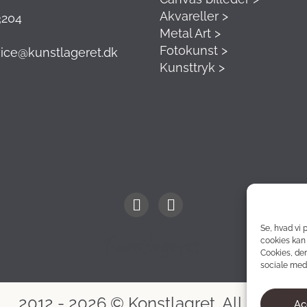
Akvareller >
3204
Metal Art >
Fotokunst >
ice@kunstlageret.dk
Kunsttryk >
Se, hvad vi 
cookies kan 
Cookies, der
sociale medi
2012 - 2026 © Konstlagret. All rights
Ac