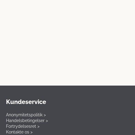
Kundeservice
Anonymitetspolitik >
Handelsbetingelser >
Fortrydelsesret >
Kontakte os >