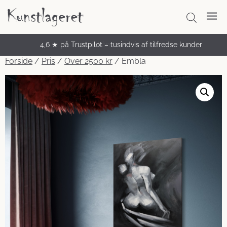
4,6 ★ på Trustpilot – tusindvis af tilfredse kunder
Unikke håndmalede malerier
Forside
/
Pris
/
Over 2500 kr
/ Embla