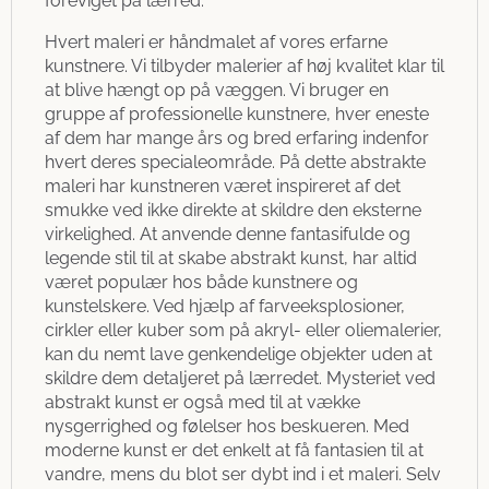
foreviget på lærred.
Hvert maleri er håndmalet af vores erfarne
kunstnere. Vi tilbyder malerier af høj kvalitet klar til
at blive hængt op på væggen. Vi bruger en
gruppe af professionelle kunstnere, hver eneste
af dem har mange års og bred erfaring indenfor
hvert deres specialeområde. På dette abstrakte
maleri har kunstneren været inspireret af det
smukke ved ikke direkte at skildre den eksterne
virkelighed. At anvende denne fantasifulde og
legende stil til at skabe abstrakt kunst, har altid
været populær hos både kunstnere og
kunstelskere. Ved hjælp af farveeksplosioner,
cirkler eller kuber som på akryl- eller oliemalerier,
kan du nemt lave genkendelige objekter uden at
skildre dem detaljeret på lærredet. Mysteriet ved
abstrakt kunst er også med til at vække
nysgerrighed og følelser hos beskueren. Med
moderne kunst er det enkelt at få fantasien til at
vandre, mens du blot ser dybt ind i et maleri. Selv