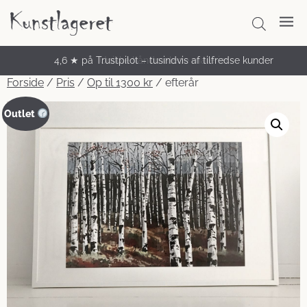
4,6 ★ på Trustpilot – tusindvis af tilfredse kunder
Unikke håndmalede malerier
Forside
/
Pris
/
Op til 1300 kr
/ efterår
Outlet