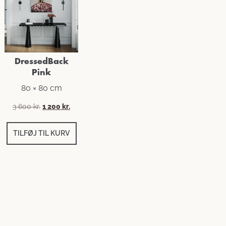
DressedBack
Pink
80 × 80 cm
Den
Den
3 600
kr.
1 200
kr.
oprindelige
aktuelle
pris
pris
TILFØJ TIL KURV
var:
er:
3
1
600 kr..
200 kr..