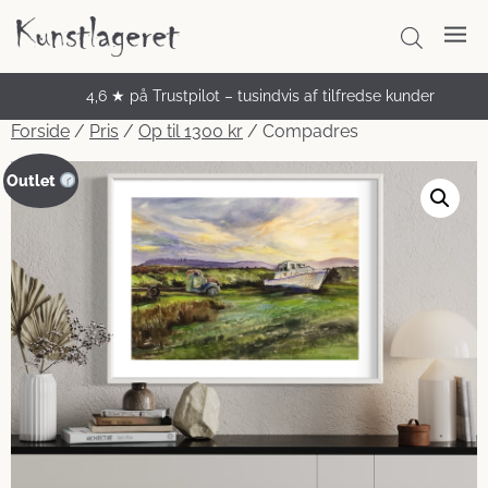
4,6 ★ på Trustpilot – tusindvis af tilfredse kunder
Unikke håndmalede malerier
Forside
/
Pris
/
Op til 1300 kr
/ Compadres
Outlet