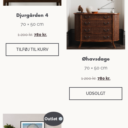
Djurgården 4
70 × 50 cm
1 200
kr.
780
kr.
TILFØJ TIL KURV
Øhavsdage
70 × 50 cm
1 200
kr.
780
kr.
UDSOLGT
Outlet