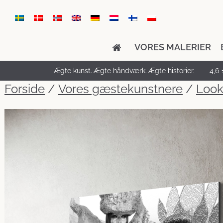
VORES MALERIER
Ægte kunst. Ægte håndværk. Ægte historier.
4,6 
Forside
/
Vores gæstekunstnere
/
Look