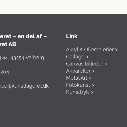
ret – en del af –
Link
ret AB
Akryl & Oliemalerier >
Collage >
 44, 43254 Varberg,
Canvas billeder >
Akvareller >
3204
Metal Art >
Fotokunst >
ice@kunstlageret.dk
Kunsttryk >