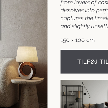
from layers of co
dissolves into per
captures the timele
and slightly unsett
150 × 100 cm
TILFØJ TI