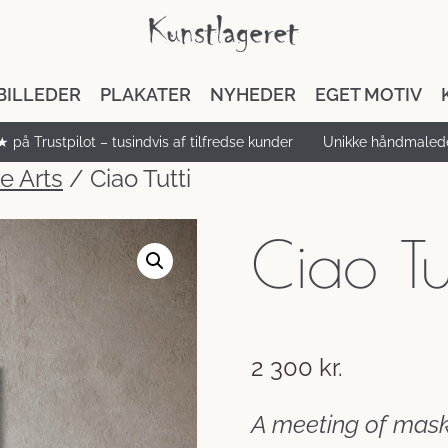
BILLEDER
PLAKATER
NYHEDER
EGET MOTIV
★ på Trustpilot – tusindvis af tilfredse kunder
Unikke håndmalede
e Arts
/ Ciao Tutti
Ciao Tut
2 300
kr.
A meeting of mask