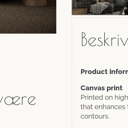
Beskri
Product infor
Canvas print
 være
Printed on high
that enhances 
contours.