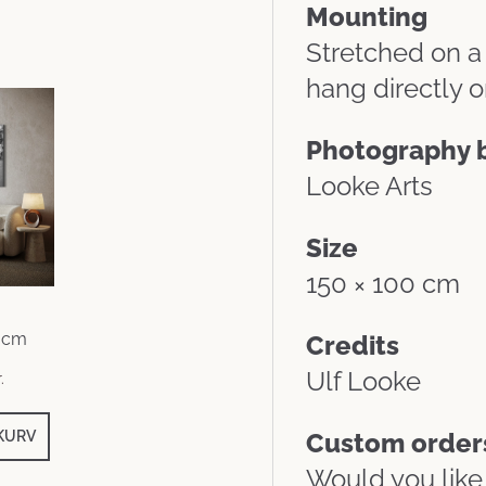
Mounting
Stretched on 
hang directly o
Photography 
Looke Arts
Size
150 × 100 cm
0 cm
Credits
Ulf Looke
.
 KURV
Custom orders
Would you like 