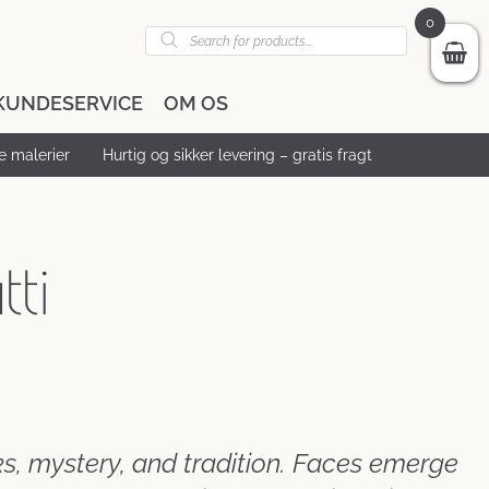
0
Products
search
KUNDESERVICE
OM OS
 malerier
Hurtig og sikker levering – gratis fragt
ti
s, mystery, and tradition. Faces emerge