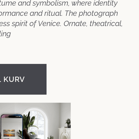
stume and symbolism, where identity
formance and ritual. The photograph
ss spirit of Venice. Ornate, theatrical,
ling
L KURV