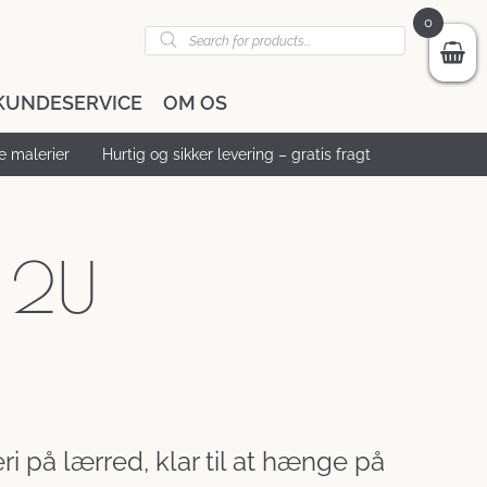
0
Products
search
KUNDESERVICE
OM OS
 malerier
Hurtig og sikker levering – gratis fragt
 2U
i på lærred, klar til at hænge på