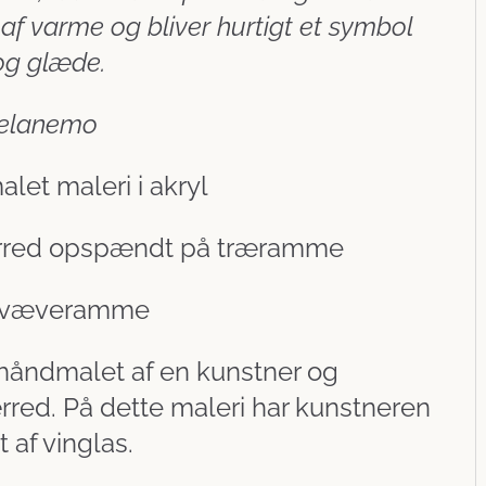
 af varme og bliver hurtigt et symbol
og glæde.
elanemo
let maleri i akryl
rred opspændt på træramme
 svæveramme
 håndmalet af en kunstner og
rred. På dette maleri har kunstneren
 af vinglas.