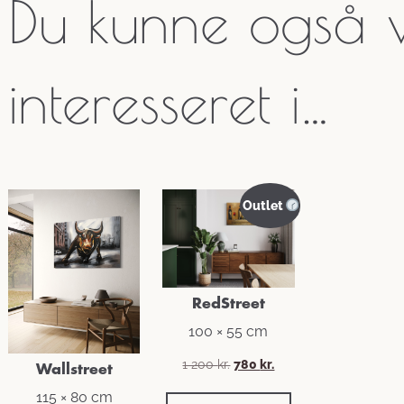
Du kunne også
interesseret i…
Outlet
RedStreet
100 × 55 cm
1 200
kr.
780
kr.
Wallstreet
115 × 80 cm