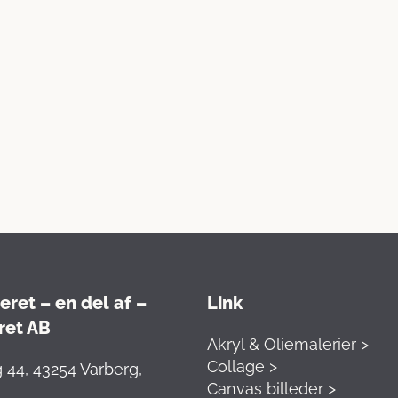
ret – en del af –
Link
ret AB
Akryl & Oliemalerier >
Collage >
 44, 43254 Varberg,
Canvas billeder >