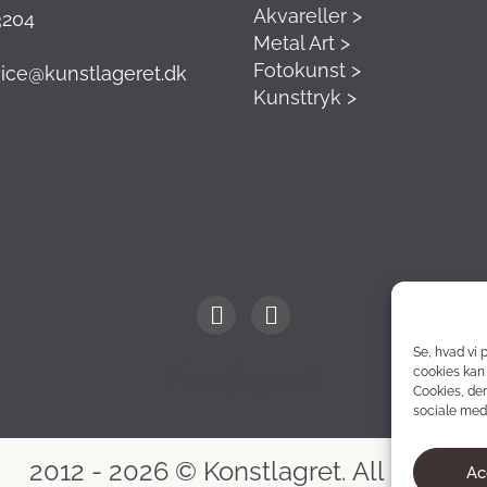
Akvareller >
3204
Metal Art >
Fotokunst >
ice@kunstlageret.dk
Kunsttryk >
Se, hvad vi 
cookies kan 
Cookies, der
sociale medi
2012 - 2026 © Konstlagret. All rights
Ac