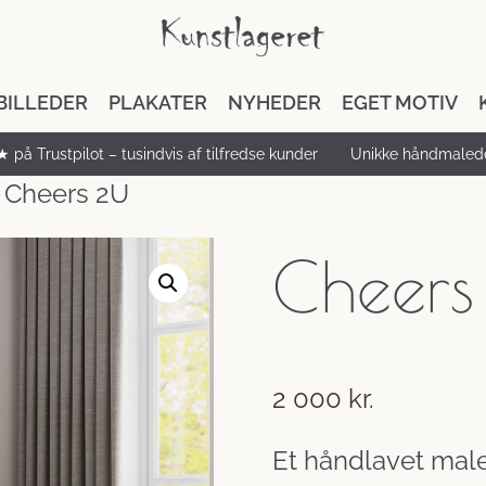
BILLEDER
PLAKATER
NYHEDER
EGET MOTIV
★ på Trustpilot – tusindvis af tilfredse kunder
Unikke håndmalede
 Cheers 2U
Cheers
2 000
kr.
Et håndlavet maler