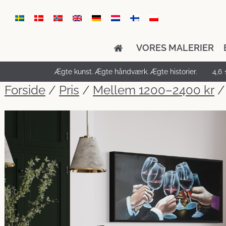
VORES MALERIER
Ægte kunst. Ægte håndværk. Ægte historier.
4,6 
Forside
/
Pris
/
Mellem 1200–2400 kr
/