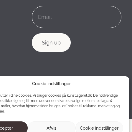
Cookie indstillinger
putter i dine cookies. Vi bruger cookies på kunstlageret.dk. De nødvendige
du ikke sige nej til, men udover dem kan du vælge mellem to slags: 1)
 måler, hvordan hjemmesiden bruges. 2) Cookies til reklame, marketing og
er.
cepter
Afvis
Cookie indstillinger