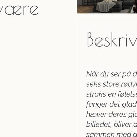
 være
Beskri
Når du ser på d
seks store rødvi
straks en følels
fanger det glade
hæver deres gla
billedet, bliver 
sammen med dem,