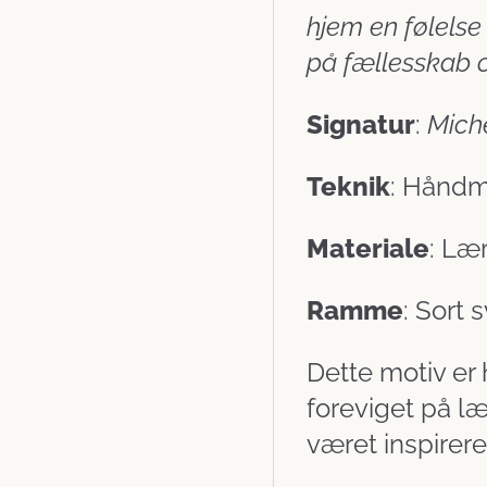
hjem en følelse
på fællesskab 
Signatur
:
Mich
Teknik
: Håndma
Materiale
: Læ
Ramme
: Sort
Dette motiv er
foreviget på læ
været inspireret