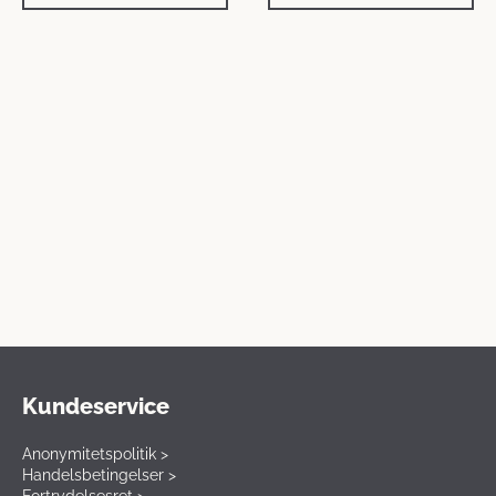
Kundeservice
Anonymitetspolitik >
Handelsbetingelser >
Fortrydelsesret >