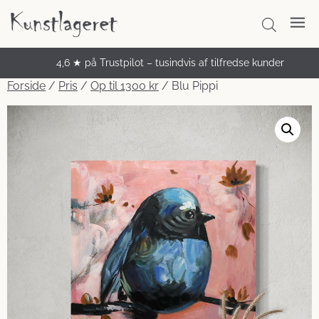
4,6 ★ på Trustpilot – tusindvis af tilfredse kunder
Unikke håndmalede malerier
Forside
/
Pris
/
Op til 1300 kr
/ Blu Pippi